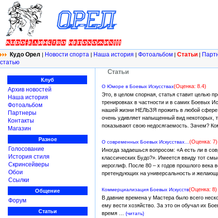
Кудо Орел
Новости спорта
Наша история
Фотоальбом
Статьи
Парт
|
|
|
|
|
статью
Статьи
Клуб
(Оценка: 8.4)
О Юморе в Боевых Искусствах
Архив новостей
Это, в целом спорная, статья ставит целью п
Наша история
тренировках в частности и в самих Боевых Ис
Фотоальбом
нашей жизни НЕЛЬЗЯ прожить в любой сфере д
Партнеры
очень удивляет напыщенный вид некоторых, т
Контакты
показывают свою недосягаемость. Зачем? Ко
Магазин
Разное
(Оценка: 7)
О современных Боевых Искусствах…
Голосование
Иногда задаешься вопросом: «А есть ли в со
История стиля
классических Будо?». Имеется ввиду тот смы
Скринсейверы
иероглиф. После 80 – х годов прошлого века 
Обои
претендующих на универсальность и желающих
Ссылки
(Оценка: 8)
Коммерциализация Боевых Искусств
Общение
В давние времена у Мастера было всего неско
Форум
ему вести хозяйство. За это он обучал их Бое
Статьи
время …
{читать}