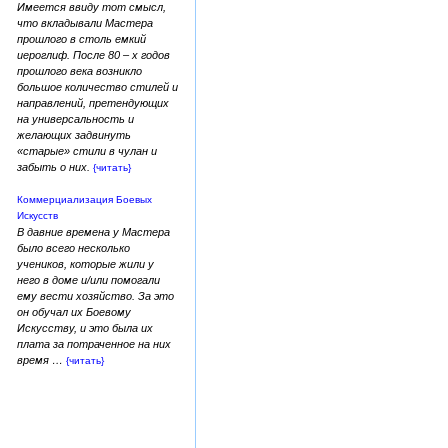
Имеется ввиду тот смысл,
что вкладывали Мастера
прошлого в столь емкий
иероглиф. После 80 – х годов
прошлого века возникло
большое количество стилей и
направлений, претендующих
на универсальность и
желающих задвинуть
«старые» стили в чулан и
забыть о них.
{читать}
Коммерциализация Боевых
Искусств
В давние времена у Мастера
было всего несколько
учеников, которые жили у
него в доме и/или помогали
ему вести хозяйство. За это
он обучал их Боевому
Искусству, и это была их
плата за потраченное на них
время …
{читать}