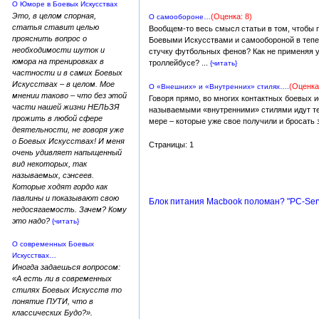
О Юморе в Боевых Искусствах
Это, в целом спорная,
(Оценка: 8)
О самообороне…
статья ставит целью
Вообщем-то весь смысл статьи в том, чтобы по
прояснить вопрос о
Боевыми Искусствами и самообороной в тепер
необходимости шуток и
стучку футбольных фенов? Как не применяя у
юмора на тренировках в
троллейбусе? ...
{читать}
частности и в самих Боевых
Искусствах – в целом. Мое
(Оценка:
О «Внешних» и «Внутренних» стилях….
мнении таково – что без этой
Говоря прямо, во многих контактных боевых 
части нашей жизни НЕЛЬЗЯ
называемыми «внутренними» стилями идут те 
прожить в любой сфере
мере – которые уже свое получили и бросать
деятельности, не говоря уже
о Боевых Искусствах! И меня
Страницы: 1
очень удивляет напыщенный
вид некоторых, так
называемых, сэнсеев.
Которые ходят гордо как
павлины и показывают свою
Блок питания Macbook поломан? "PC-Ser
недосягаемость. Зачем? Кому
это надо?
{читать}
О современных Боевых
Искусствах…
Иногда задаешься вопросом:
«А есть ли в современных
стилях Боевых Искусств то
понятие ПУТИ, что в
классических Будо?».