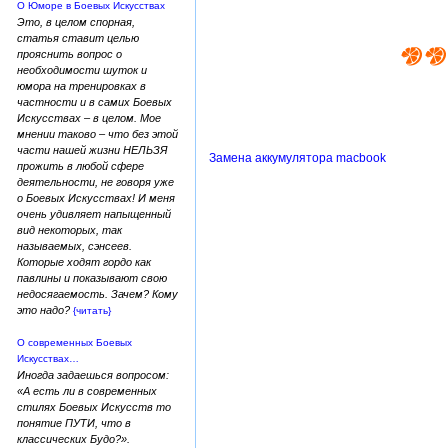
О Юморе в Боевых Искусствах
Это, в целом спорная,
статья ставит целью
прояснить вопрос о
необходимости шуток и
юмора на тренировках в
частности и в самих Боевых
Искусствах – в целом. Мое
мнении таково – что без этой
части нашей жизни НЕЛЬЗЯ
Замена аккумулятора macbook
прожить в любой сфере
деятельности, не говоря уже
о Боевых Искусствах! И меня
очень удивляет напыщенный
вид некоторых, так
называемых, сэнсеев.
Которые ходят гордо как
павлины и показывают свою
недосягаемость. Зачем? Кому
это надо?
{читать}
О современных Боевых
Искусствах…
Иногда задаешься вопросом:
«А есть ли в современных
стилях Боевых Искусств то
понятие ПУТИ, что в
классических Будо?».