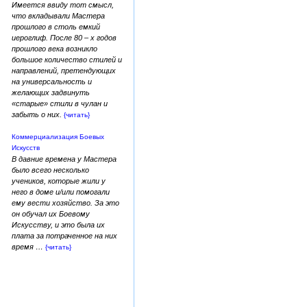
Имеется ввиду тот смысл,
что вкладывали Мастера
прошлого в столь емкий
иероглиф. После 80 – х годов
прошлого века возникло
большое количество стилей и
направлений, претендующих
на универсальность и
желающих задвинуть
«старые» стили в чулан и
забыть о них.
{читать}
Коммерциализация Боевых
Искусств
В давние времена у Мастера
было всего несколько
учеников, которые жили у
него в доме и/или помогали
ему вести хозяйство. За это
он обучал их Боевому
Искусству, и это была их
плата за потраченное на них
время …
{читать}