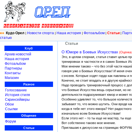
Кудо Орел
Новости спорта
Наша история
Фотоальбом
Статьи
Парт
|
|
|
|
|
статью
Статьи
Клуб
О Юморе в Боевых Искусствах
(Оценка:
Архив новостей
Это, в целом спорная, статья ставит целью п
Наша история
тренировках в частности и в самих Боевых Ис
Фотоальбом
Мое мнении таково – что без этой части наш
Партнеры
говоря уже о Боевых Искусствах! И меня оче
Контакты
сэнсеев. Которые ходят гордо как павлины и
Магазин
Конечно, не стоит впадать и в другую крайно
Разное
Надо проводить тренировочный процесс с дол
что Боевые Искусства вещь серьезная, но не 
Голосование
деятельности подразумевает юмор и может п
История стиля
Особенно удивляет то, что большое количеств
Скринсейверы
забывают то, что можно шутить. Они вроде ка
Обои
когда в тебе нет этого юмора? Нет радостного
Ссылки
изначально всем Боевым Искусствам!
Общение
Если этого нет – то ты еще не мастер, ты еще
Форум
Вот собственно таково мое мнение.
Приглашаю к дискуссии на страницах ФОРУМ
Статьи