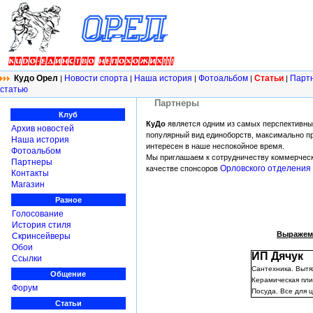
Кудо Орел
Новости спорта
Наша история
Фотоальбом
Статьи
Парт
|
|
|
|
|
статью
Партнеры
Клуб
КуДо
является одним из самых перспективных
Архив новостей
популярный вид единоборств, максимально пр
Наша история
интересен в наше неспокойное время.
Фотоальбом
Мы приглашаем к сотрудничеству коммерческ
Партнеры
Орловского отделения
качестве спонсоров
Контакты
Магазин
Разное
Голосование
История стиля
Выражем 
Скринсейверы
Обои
ИП Дячук
Ссылки
Сантехника. Вытя
Общение
Керамическая пли
Форум
Посуда. Все для ц
Статьи