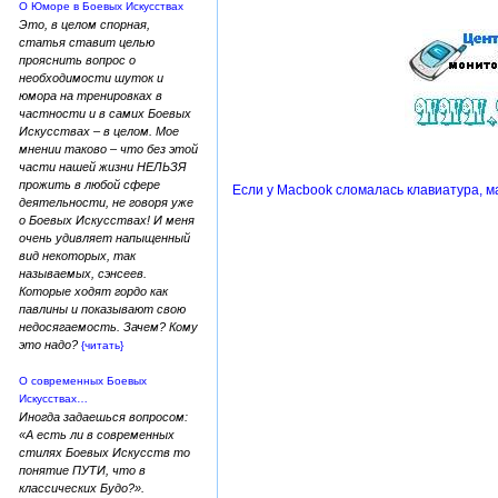
О Юморе в Боевых Искусствах
Это, в целом спорная,
статья ставит целью
прояснить вопрос о
необходимости шуток и
юмора на тренировках в
частности и в самих Боевых
Искусствах – в целом. Мое
мнении таково – что без этой
части нашей жизни НЕЛЬЗЯ
прожить в любой сфере
Если у Macbook сломалась клавиатура, ма
деятельности, не говоря уже
о Боевых Искусствах! И меня
очень удивляет напыщенный
вид некоторых, так
называемых, сэнсеев.
Которые ходят гордо как
павлины и показывают свою
недосягаемость. Зачем? Кому
это надо?
{читать}
О современных Боевых
Искусствах…
Иногда задаешься вопросом:
«А есть ли в современных
стилях Боевых Искусств то
понятие ПУТИ, что в
классических Будо?».