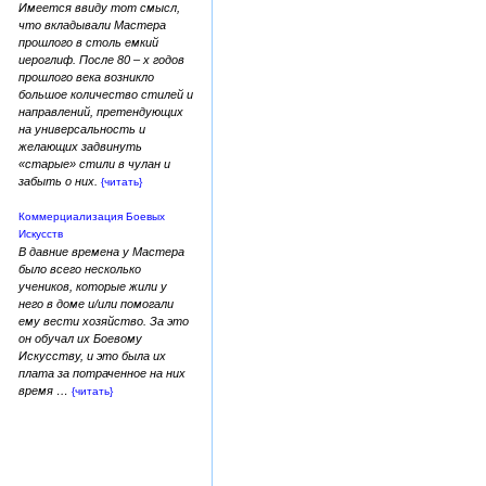
Имеется ввиду тот смысл,
что вкладывали Мастера
прошлого в столь емкий
иероглиф. После 80 – х годов
прошлого века возникло
большое количество стилей и
направлений, претендующих
на универсальность и
желающих задвинуть
«старые» стили в чулан и
забыть о них.
{читать}
Коммерциализация Боевых
Искусств
В давние времена у Мастера
было всего несколько
учеников, которые жили у
него в доме и/или помогали
ему вести хозяйство. За это
он обучал их Боевому
Искусству, и это была их
плата за потраченное на них
время …
{читать}