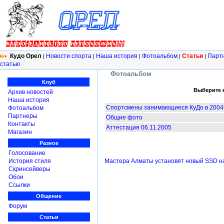
Кудо Орел
Новости спорта
Наша история
Фотоальбом
Статьи
Парт
|
|
|
|
|
статью
Фотоальбом
Клуб
Выберите 
Архив новостей
Наша история
Спортсмены занимающиеся КуДо в 2004-2
Фотоальбом
Партнеры
Общие фото
Контакты
Аттестация 06.11.2005
Магазин
Разное
Голосование
Мастера Алматы установят новый SSD на
История стиля
Скринсейверы
Обои
Ссылки
Общение
Форум
Статьи