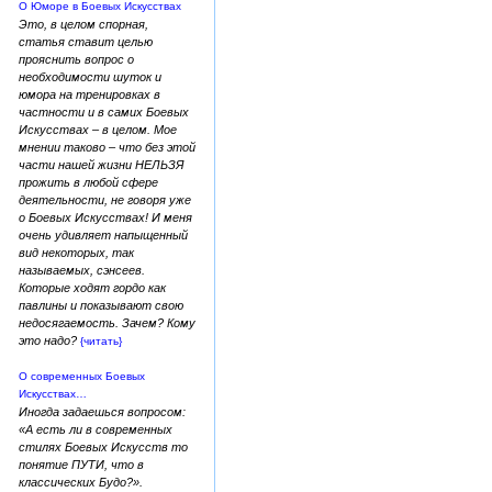
О Юморе в Боевых Искусствах
Это, в целом спорная,
статья ставит целью
прояснить вопрос о
необходимости шуток и
юмора на тренировках в
частности и в самих Боевых
Искусствах – в целом. Мое
мнении таково – что без этой
части нашей жизни НЕЛЬЗЯ
прожить в любой сфере
деятельности, не говоря уже
о Боевых Искусствах! И меня
очень удивляет напыщенный
вид некоторых, так
называемых, сэнсеев.
Которые ходят гордо как
павлины и показывают свою
недосягаемость. Зачем? Кому
это надо?
{читать}
О современных Боевых
Искусствах…
Иногда задаешься вопросом:
«А есть ли в современных
стилях Боевых Искусств то
понятие ПУТИ, что в
классических Будо?».