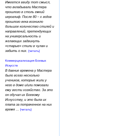
Имеется ввиду тот смысл,
что вкладывали Мастера
прошлого в столь емкий
иероглиф. После 80 – х годов
прошлого века возникло
большое количество стилей и
направлений, претендующих
на универсальность и
желающих задвинуть
«старые» стили в чулан и
забыть о них.
{читать}
Коммерциализация Боевых
Искусств
В давние времена у Мастера
было всего несколько
учеников, которые жили у
него в доме и/или помогали
ему вести хозяйство. За это
он обучал их Боевому
Искусству, и это была их
плата за потраченное на них
время …
{читать}