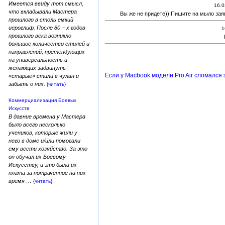
Имеется ввиду тот смысл,
16.0
что вкладывали Мастера
Вы же не придете)) Пишите на мыло зая
прошлого в столь емкий
иероглиф. После 80 – х годов
1
прошлого века возникло
большое количество стилей и
направлений, претендующих
на универсальность и
желающих задвинуть
Если у Macbook модели Pro Air сломался 
«старые» стили в чулан и
забыть о них.
{читать}
Коммерциализация Боевых
Искусств
В давние времена у Мастера
было всего несколько
учеников, которые жили у
него в доме и/или помогали
ему вести хозяйство. За это
он обучал их Боевому
Искусству, и это была их
плата за потраченное на них
время …
{читать}