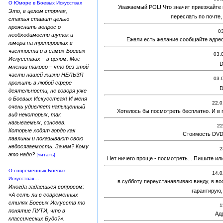
О Юморе в Боевых Искусствах
Уважаемый POL! Что значит приезжайте и 
Это, в целом спорная,
переслать по почте,
статья ставит целью
прояснить вопрос о
03
необходимости шуток и
Ежели есть желание сообщайте адрес
юмора на тренировках в
частности и в самих Боевых
03.
Искусствах – в целом. Мое
D
мнении таково – что без этой
части нашей жизни НЕЛЬЗЯ
03.
прожить в любой сфере
D
деятельности, не говоря уже
о Боевых Искусствах! И меня
22.0
очень удивляет напыщенный
Хотелось бы посмотреть бесплатно. И в 
вид некоторых, так
называемых, сэнсеев.
22
Которые ходят гордо как
Стоимость DVD 
павлины и показывают свою
недосягаемость. Зачем? Кому
2
это надо?
{читать}
Нет ничего проще - посмотреть... Пишите ил
О современных Боевых
14.0
Искусствах…
в субботу переустанавливаю винду, в во
Иногда задаешься вопросом:
гарантирую,
«А есть ли в современных
стилях Боевых Искусств то
1
понятие ПУТИ, что в
Ад
классических Будо?».