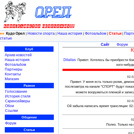
Кудо Орел
Новости спорта
Наша история
Фотоальбом
Статьи
Парт
|
|
|
|
|
статью
Сайт
Форум
К
Клуб
Архив новостей
Наша история
Dilailas
: Привет. Хотелось бы приобрести бои
Фотоальбом
кого-нибуд
Партнеры
Контакты
02.0
Магазин
Привет. У меня есть только ролик, демон
Разное
послезавтра на канале "СПОРТ" будут показ
Голосование
можете вооружиться пленкой и запис
История стиля
Скринсейверы
02.0
Обои
Ой забыла написать время трансляции: 02.02.0
Ссылки
Общение
02
Форум
Полно. Только на 
Статьи
03.