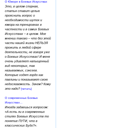
О Юморе в Боевых Искусствах
Это, в целом спорная,
статья ставит целью
прояснить вопрос о
необходимости шуток и
юмора на тренировках в
частности и в самих Боевых
Искусствах – в целом. Мое
мнении таково – что без этой
части нашей жизни НЕЛЬЗЯ
прожить в любой сфере
деятельности, не говоря уже
о Боевых Искусствах! И меня
очень удивляет напыщенный
вид некоторых, так
называемых, сэнсеев.
Которые ходят гордо как
павлины и показывают свою
недосягаемость. Зачем? Кому
это надо?
{читать}
О современных Боевых
Искусствах…
Иногда задаешься вопросом:
«А есть ли в современных
стилях Боевых Искусств то
понятие ПУТИ, что в
классических Будо?».