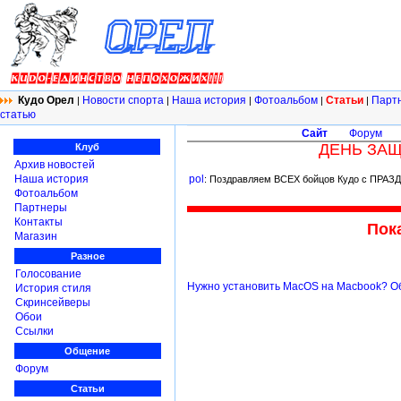
Кудо Орел
Новости спорта
Наша история
Фотоальбом
Статьи
Парт
|
|
|
|
|
статью
Сайт
Форум
ДЕНЬ ЗА
Клуб
Архив новостей
Наша история
pol
: Поздравляем ВСЕХ бойцов Кудо с ПРАЗДН
Фотоальбом
Партнеры
Контакты
Пока
Магазин
Разное
Голосование
Нужно установить MacOS на Macbook? Обр
История стиля
Скринсейверы
Обои
Ссылки
Общение
Форум
Статьи