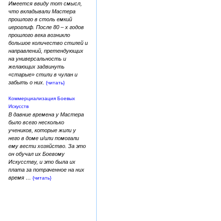
Имеется ввиду тот смысл,
что вкладывали Мастера
прошлого в столь емкий
иероглиф. После 80 – х годов
прошлого века возникло
большое количество стилей и
направлений, претендующих
на универсальность и
желающих задвинуть
«старые» стили в чулан и
забыть о них.
{читать}
Коммерциализация Боевых
Искусств
В давние времена у Мастера
было всего несколько
учеников, которые жили у
него в доме и/или помогали
ему вести хозяйство. За это
он обучал их Боевому
Искусству, и это была их
плата за потраченное на них
время …
{читать}