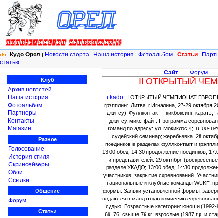
Кудо Орел
Новости спорта
Наша история
Фотоальбом
Статьи
Парт
|
|
|
|
|
статью
Сайт
Форум
II ОТКРЫТЫЙ ЧЕ
Клуб
Архив новостей
Наша история
ukado
: II ОТКРЫТЫЙ ЧЕМПИОНАТ ЕВРОПЫ по
Фотоальбом
грэпплинг. Литва, г.Игналина, 27-29 октября 
Партнеры
джитсу); Фуллконтакт – кикбоксинг, каратэ,
Контакты
джитсу, микс-файт. Программа соревновани
Магазин
команд по адресу: ул. Мокиклос 4; 16:00-19
судейский семинар; жеребьевка. 28 октябр
Разное
поединков в разделах фуллконтакт и грэппли
Голосование
13:00 обед; 14:30 продолжение поединков; 17:
История стиля
и представителей. 29 октября (воскресенье
Скринсейверы
разделе УКАДО; 13:00 обед; 14:30 продолже
Обои
участников, закрытие соревнований. Участни
Ссылки
национальные и клубные команды WUKF, пр
Общение
формы. Заявки установленной формы, завер
подаются в мандатную комиссию соревновани
Форум
судью. Возрастные категории: юноши (1992-90)
Статьи
69, 76, свыше 76 кг; взрослые (1987 г.р. и ст