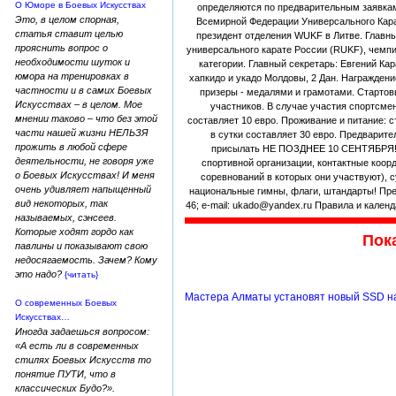
О Юморе в Боевых Искусствах
определяются по предварительным заявка
Это, в целом спорная,
Всемирной Федерации Универсального Карат
статья ставит целью
президент отделения WUKF в Литве. Главны
прояснить вопрос о
универсального карате России (RUKF), чемпи
необходимости шуток и
категории. Главный секретарь: Евгений Ка
юмора на тренировках в
хапкидо и укадо Молдовы, 2 Дан. Награжден
частности и в самих Боевых
призеры - медалями и грамотами. Стартов
Искусствах – в целом. Мое
участников. В случае участия спортсме
мнении таково – что без этой
составляет 10 евро. Проживание и питание: 
части нашей жизни НЕЛЬЗЯ
в сутки составляет 30 евро. Предварите
прожить в любой сфере
присылать НЕ ПОЗДНЕЕ 10 СЕНТЯБРЯ!!! В
деятельности, не говоря уже
спортивной организации, контактные коор
о Боевых Искусствах! И меня
соревнований в которых они участвуют), 
очень удивляет напыщенный
национальные гимны, флаги, штандарты! През
вид некоторых, так
46; e-mail: ukado@yandex.ru Правила и кален
называемых, сэнсеев.
Которые ходят гордо как
Пока
павлины и показывают свою
недосягаемость. Зачем? Кому
это надо?
{читать}
Мастера Алматы установят новый SSD на
О современных Боевых
Искусствах…
Иногда задаешься вопросом:
«А есть ли в современных
стилях Боевых Искусств то
понятие ПУТИ, что в
классических Будо?».