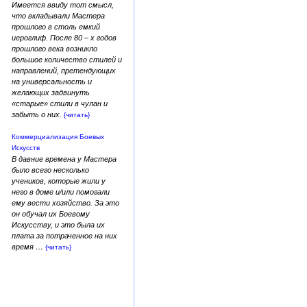
Имеется ввиду тот смысл,
что вкладывали Мастера
прошлого в столь емкий
иероглиф. После 80 – х годов
прошлого века возникло
большое количество стилей и
направлений, претендующих
на универсальность и
желающих задвинуть
«старые» стили в чулан и
забыть о них.
{читать}
Коммерциализация Боевых
Искусств
В давние времена у Мастера
было всего несколько
учеников, которые жили у
него в доме и/или помогали
ему вести хозяйство. За это
он обучал их Боевому
Искусству, и это была их
плата за потраченное на них
время …
{читать}