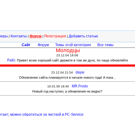
неры
Контакты
Форум
Регистрация
Добавить статью
|
|
|
|
Сайт
Форум
Темы этой категории
Все темы
Молодцы
23.12.04 19:08
PaKi
: Привет всем хороший сайт держите в том же духе, по чаще обновляйте
dayw
23.12.04 21:54
Обновление сайта планируется в начале нового года! А пока...
MR.Frodo
16.01.06 18:40
Новый год наступил, а обнавления не видно?
отает, можно обратиться за чисткой в PC-Service