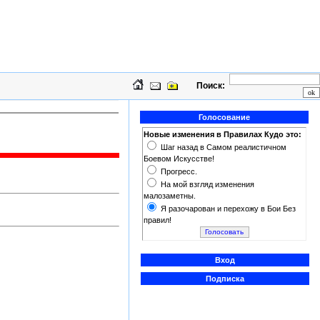
Поиск:
Голосование
Новые изменения в Правилах Кудо это:
Шаг назад в Самом реалистичном
Боевом Искусстве!
Прогресс.
На мой взгляд изменения
малозаметны.
Я разочарован и перехожу в Бои Без
правил!
Вход
Подписка