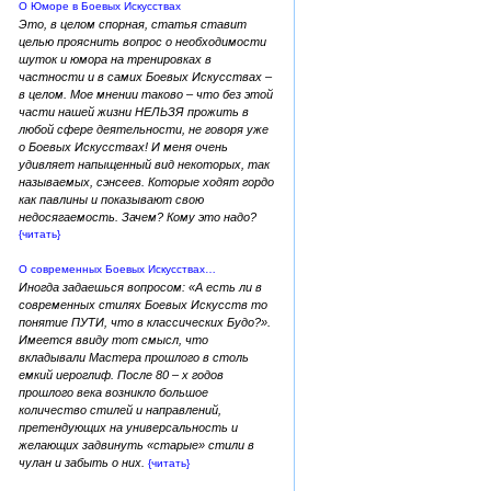
О Юморе в Боевых Искусствах
Это, в целом спорная, статья ставит
целью прояснить вопрос о необходимости
шуток и юмора на тренировках в
частности и в самих Боевых Искусствах –
в целом. Мое мнении таково – что без этой
части нашей жизни НЕЛЬЗЯ прожить в
любой сфере деятельности, не говоря уже
о Боевых Искусствах! И меня очень
удивляет напыщенный вид некоторых, так
называемых, сэнсеев. Которые ходят гордо
как павлины и показывают свою
недосягаемость. Зачем? Кому это надо?
{читать}
О современных Боевых Искусствах…
Иногда задаешься вопросом: «А есть ли в
современных стилях Боевых Искусств то
понятие ПУТИ, что в классических Будо?».
Имеется ввиду тот смысл, что
вкладывали Мастера прошлого в столь
емкий иероглиф. После 80 – х годов
прошлого века возникло большое
количество стилей и направлений,
претендующих на универсальность и
желающих задвинуть «старые» стили в
чулан и забыть о них.
{читать}