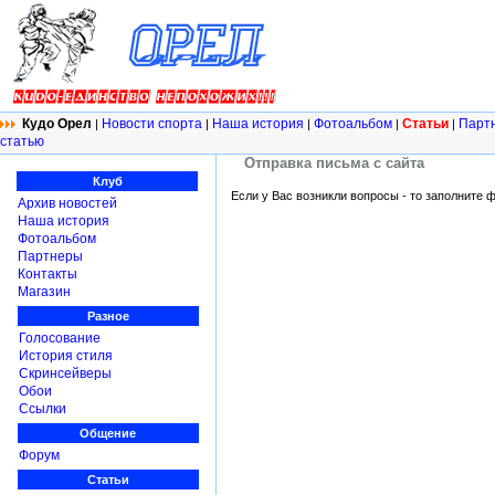
Кудо Орел
Новости спорта
Наша история
Фотоальбом
Статьи
Парт
|
|
|
|
|
статью
Отправка письма с сайта
Клуб
Если у Вас возникли вопросы - то заполните 
Архив новостей
Наша история
Фотоальбом
Партнеры
Контакты
Магазин
Разное
Голосование
История стиля
Скринсейверы
Обои
Ссылки
Общение
Форум
Статьи