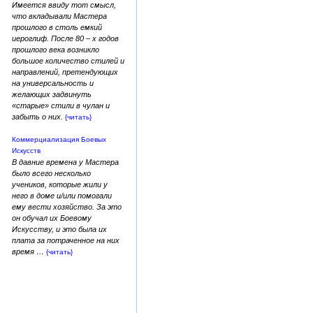
Имеется ввиду тот смысл,
что вкладывали Мастера
прошлого в столь емкий
иероглиф. После 80 – х годов
прошлого века возникло
большое количество стилей и
направлений, претендующих
на универсальность и
желающих задвинуть
«старые» стили в чулан и
забыть о них.
{читать}
Коммерциализация Боевых
Искусств
В давние времена у Мастера
было всего несколько
учеников, которые жили у
него в доме и/или помогали
ему вести хозяйство. За это
он обучал их Боевому
Искусству, и это была их
плата за потраченное на них
время …
{читать}