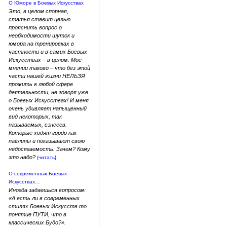
О Юморе в Боевых Искусствах
Это, в целом спорная,
статья ставит целью
прояснить вопрос о
необходимости шуток и
юмора на тренировках в
частности и в самих Боевых
Искусствах – в целом. Мое
мнении таково – что без этой
части нашей жизни НЕЛЬЗЯ
прожить в любой сфере
деятельности, не говоря уже
о Боевых Искусствах! И меня
очень удивляет напыщенный
вид некоторых, так
называемых, сэнсеев.
Которые ходят гордо как
павлины и показывают свою
недосягаемость. Зачем? Кому
это надо?
{читать}
О современных Боевых
Искусствах…
Иногда задаешься вопросом:
«А есть ли в современных
стилях Боевых Искусств то
понятие ПУТИ, что в
классических Будо?».