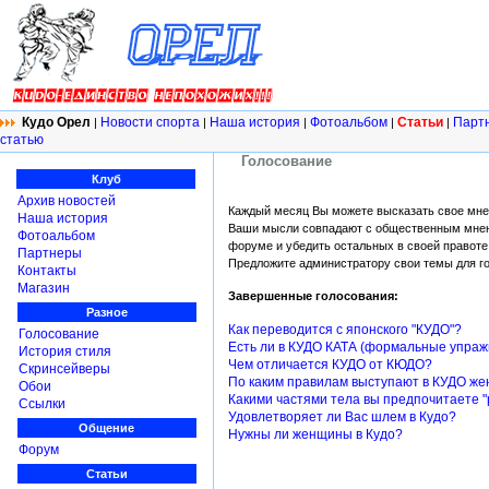
Кудо Орел
Новости спорта
Наша история
Фотоальбом
Статьи
Парт
|
|
|
|
|
статью
Голосование
Клуб
Архив новостей
Каждый месяц Вы можете высказать свое мне
Наша история
Ваши мысли совпадают с общественным мнени
Фотоальбом
форуме и убедить остальных в своей правоте.
Партнеры
Предложите администратору свои темы для гол
Контакты
Магазин
Завершенные голосования:
Разное
Как переводится с японского "КУДО"?
Голосование
Есть ли в КУДО КАТА (формальные упра
История стиля
Чем отличается КУДО от КЮДО?
Скринсейверы
По каким правилам выступают в КУДО ж
Обои
Какими частями тела вы предпочитаете "
Ссылки
Удовлетворяет ли Вас шлем в Кудо?
Общение
Нужны ли женщины в Кудо?
Форум
Статьи