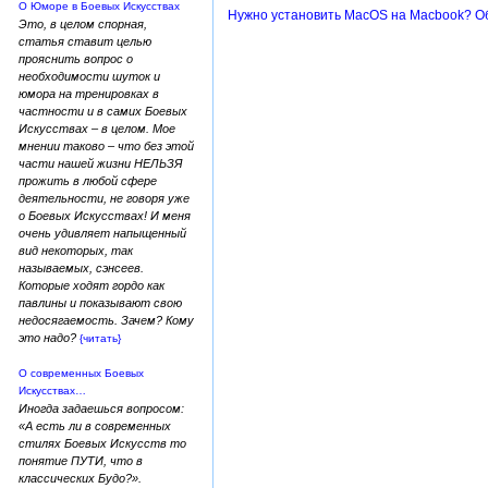
О Юморе в Боевых Искусствах
Нужно установить MacOS на Macbook? Обр
Это, в целом спорная,
статья ставит целью
прояснить вопрос о
необходимости шуток и
юмора на тренировках в
частности и в самих Боевых
Искусствах – в целом. Мое
мнении таково – что без этой
части нашей жизни НЕЛЬЗЯ
прожить в любой сфере
деятельности, не говоря уже
о Боевых Искусствах! И меня
очень удивляет напыщенный
вид некоторых, так
называемых, сэнсеев.
Которые ходят гордо как
павлины и показывают свою
недосягаемость. Зачем? Кому
это надо?
{читать}
О современных Боевых
Искусствах…
Иногда задаешься вопросом:
«А есть ли в современных
стилях Боевых Искусств то
понятие ПУТИ, что в
классических Будо?».