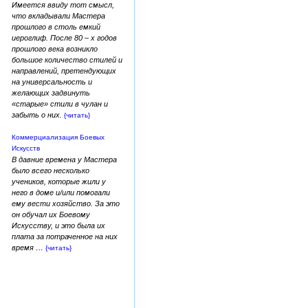
Имеется ввиду тот смысл,
что вкладывали Мастера
прошлого в столь емкий
иероглиф. После 80 – х годов
прошлого века возникло
большое количество стилей и
направлений, претендующих
на универсальность и
желающих задвинуть
«старые» стили в чулан и
забыть о них.
{читать}
Коммерциализация Боевых
Искусств
В давние времена у Мастера
было всего несколько
учеников, которые жили у
него в доме и/или помогали
ему вести хозяйство. За это
он обучал их Боевому
Искусству, и это была их
плата за потраченное на них
время …
{читать}