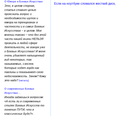
О Юморе в Боевых Искусствах
Если на ноутбуке сломался жесткий диск, 
Это, в целом спорная,
статья ставит целью
прояснить вопрос о
необходимости шуток и
юмора на тренировках в
частности и в самих Боевых
Искусствах – в целом. Мое
мнении таково – что без этой
части нашей жизни НЕЛЬЗЯ
прожить в любой сфере
деятельности, не говоря уже
о Боевых Искусствах! И меня
очень удивляет напыщенный
вид некоторых, так
называемых, сэнсеев.
Которые ходят гордо как
павлины и показывают свою
недосягаемость. Зачем? Кому
это надо?
{читать}
О современных Боевых
Искусствах…
Иногда задаешься вопросом:
«А есть ли в современных
стилях Боевых Искусств то
понятие ПУТИ, что в
классических Будо?».