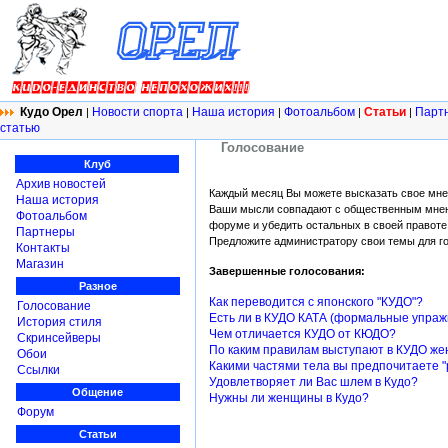
Кудо Орел
Новости спорта
Наша история
Фотоальбом
Статьи
Парт
|
|
|
|
|
статью
Голосование
Клуб
Архив новостей
Каждый месяц Вы можете высказать свое мне
Наша история
Ваши мысли совпадают с общественным мнени
Фотоальбом
форуме и убедить остальных в своей правоте.
Партнеры
Предложите администратору свои темы для гол
Контакты
Магазин
Завершенные голосования:
Разное
Как переводится с японского "КУДО"?
Голосование
Есть ли в КУДО КАТА (формальные упра
История стиля
Чем отличается КУДО от КЮДО?
Скринсейверы
По каким правилам выступают в КУДО ж
Обои
Какими частями тела вы предпочитаете "
Ссылки
Удовлетворяет ли Вас шлем в Кудо?
Общение
Нужны ли женщины в Кудо?
Форум
Статьи