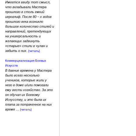
Имеется ввиду тот смысл,
что вкладывали Мастера
прошлого в столь емкий
иероглиф. После 80 – х годов
прошлого века возникло
большое количество стилей и
направлений, претендующих
на универсальность и
желающих задвинуть
«старые» стили в чулан и
забыть о них.
{читать}
Коммерциализация Боевых
Искусств
В давние времена у Мастера
было всего несколько
учеников, которые жили у
него в доме и/или помогали
ему вести хозяйство. За это
он обучал их Боевому
Искусству, и это была их
плата за потраченное на них
время …
{читать}