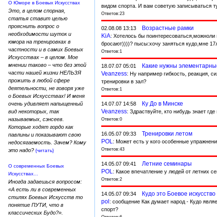
О Юморе в Боевых Искусствах
видом спорта. И вам советую записываться туд
Это, в целом спорная,
Ответов:23
статья ставит целью
прояснить вопрос о
Возрастные рамки
02.08.08 13:13
необходимости шуток и
KiA
: Хотелось бы поинтересоваться,можноли 
юмора на тренировках в
бросают))))? пысы:хочу заняться кудо,мне 17л
частности и в самих Боевых
Ответов:1
Искусствах – в целом. Мое
мнении таково – что без этой
Какие нужны элементарны
18.07.07 05:01
части нашей жизни НЕЛЬЗЯ
Veanzess
: Ну например гибкость, реакция, си
прожить в любой сфере
тренировки в зал?
деятельности, не говоря уже
Ответов:1
о Боевых Искусствах! И меня
Ку До в Минске
14.07.07 14:58
очень удивляет напыщенный
Veanzess
: Здраствуйте, кто нибудь знает гд
вид некоторых, так
называемых, сэнсеев.
Ответов:0
Которые ходят гордо как
Тренировки летом
16.05.07 09:33
павлины и показывают свою
POL
: Может есть у кого особенные упражнени
недосягаемость. Зачем? Кому
Ответов:43
это надо?
{читать}
Летние семинары
14.05.07 09:41
О современных Боевых
POL
: Какое впечатление у людей от летних с
Искусствах…
Ответов:2
Иногда задаешься вопросом:
«А есть ли в современных
Кудо это Боевое искусство
14.05.07 09:34
стилях Боевых Искусств то
pol
: сообщение Как думает народ - Кудо явл
понятие ПУТИ, что в
спорт?
классических Будо?».
Ответов:6