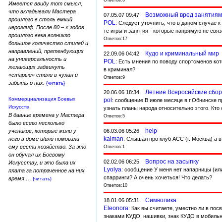
Имеется ввиду тот смысл,
что вкладывали Мастера
Возможный вред занятиям
07.05.07 09:47
прошлого в столь емкий
POL
: Следует уточнить, что в даном случае к
иероглиф. После 80 – х годов
те игры и занятия - которые напрямую не связ
прошлого века возникло
Ответов:17
большое количество стилей и
направлений, претендующих
Кудо и криминальный мир
22.09.06 04:42
на универсальность и
POL
: Есть мнения по поводу спортсменов ко
желающих задвинуть
в криминал?
«старые» стили в чулан и
Ответов:9
забыть о них.
{читать}
Летние Всеросийские сбор
20.06.06 18:34
Коммерциализация Боевых
pol
: сообщение В июле месяце в г.Обнинске 
Искусств
узнать планы народа относительно этого. Кто 
В давние времена у Мастера
Ответов:5
было всего несколько
help
06.03.06 05:26
учеников, которые жили у
kaiman
: Слышал про клуб АСС (г. Москва) а в с
него в доме и/или помогали
ему вести хозяйство. За это
Ответов:1
он обучал их Боевому
Вопрос на засыпку
02.02.06 06:25
Искусству, и это была их
Lyolya
: сообщение У меня нет напарницы (или
плата за потраченное на них
спарринги? А очень хочеться! Что делать?
время …
{читать}
Ответов:10
Символика
18.01.06 05:31
Eleonora
: Как вы считаете, уместно ли в по
знаками КУДО, нашивки, знак КУДО в мобильном