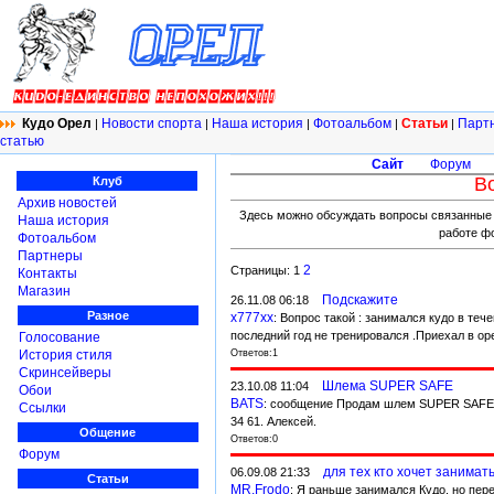
Кудо Орел
Новости спорта
Наша история
Фотоальбом
Статьи
Парт
|
|
|
|
|
статью
Сайт
Форум
В
Клуб
Архив новостей
Здесь можно обсуждать вопросы связанные т
Наша история
работе ф
Фотоальбом
Партнеры
2
Страницы: 1
Контакты
Магазин
Подскажите
26.11.08 06:18
Разное
x777xx
: Вопрос такой : занимался кудо в теч
последний год не тренировался .Приехал в оре
Голосование
Ответов:1
История стиля
Скринсейверы
Шлема SUPER SAFE
23.10.08 11:04
Обои
BATS
: сообщение Продам шлем SUPER SAFE.Ц
Ссылки
34 61. Алексей.
Общение
Ответов:0
Форум
для тех кто хочет занимат
06.09.08 21:33
Статьи
MR.Frodo
: Я раньше занимался Кудо, но пер