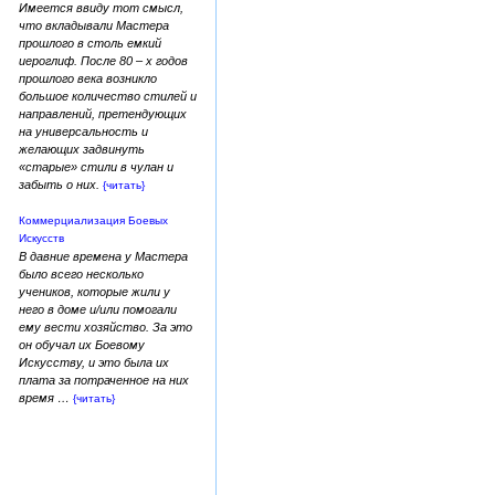
Имеется ввиду тот смысл,
что вкладывали Мастера
прошлого в столь емкий
иероглиф. После 80 – х годов
прошлого века возникло
большое количество стилей и
направлений, претендующих
на универсальность и
желающих задвинуть
«старые» стили в чулан и
забыть о них.
{читать}
Коммерциализация Боевых
Искусств
В давние времена у Мастера
было всего несколько
учеников, которые жили у
него в доме и/или помогали
ему вести хозяйство. За это
он обучал их Боевому
Искусству, и это была их
плата за потраченное на них
время …
{читать}