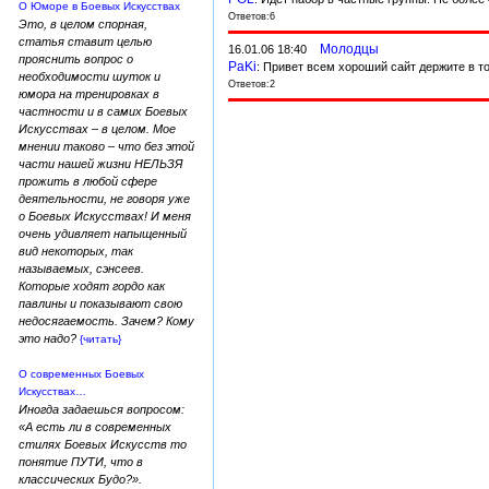
О Юморе в Боевых Искусствах
Ответов:6
Это, в целом спорная,
статья ставит целью
Молодцы
16.01.06 18:40
прояснить вопрос о
PaKi
: Привет всем хороший сайт держите в т
необходимости шуток и
Ответов:2
юмора на тренировках в
частности и в самих Боевых
Искусствах – в целом. Мое
мнении таково – что без этой
части нашей жизни НЕЛЬЗЯ
прожить в любой сфере
деятельности, не говоря уже
о Боевых Искусствах! И меня
очень удивляет напыщенный
вид некоторых, так
называемых, сэнсеев.
Которые ходят гордо как
павлины и показывают свою
недосягаемость. Зачем? Кому
это надо?
{читать}
О современных Боевых
Искусствах…
Иногда задаешься вопросом:
«А есть ли в современных
стилях Боевых Искусств то
понятие ПУТИ, что в
классических Будо?».