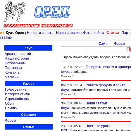
Кудо Орел
Новости спорта
Наша история
Фотоальбом
Статьи
Парт
|
|
|
|
|
статью
Сайт
Форум
П
Клуб
Архив новостей
Здесь можно обсуждать вопросы связанные с
Наша история
Фотоальбом
Говорить неочём и припер
13.02.06 22:22
Партнеры
qwer
: сообщение
Контакты
Ответов:1
Магазин
Разное
Работа форума и сайта!
06.02.06 17:04
Голосование
dayw
: оставляйте свои просьбы пожелания и
История стиля
Ответов:18
Скринсейверы
Ваши статьи
30.01.06 06:46
Обои
dayw
: Как считают пользователи: Нужно на 
Ссылки
могут писать свои мысли о развитии стиля КуД
Общение
Ответов:22
Форум
Частные уроки!
23.01.06 05:46
Статьи
POL
: Идет набор в частные группы. Не боле